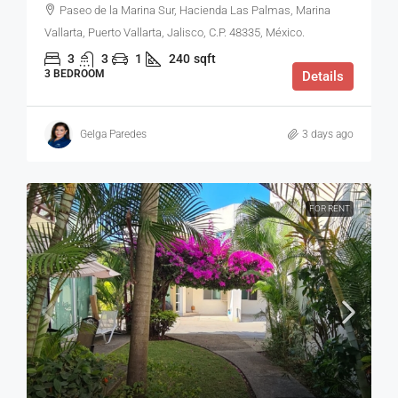
Paseo de la Marina Sur, Hacienda Las Palmas, Marina
Vallarta, Puerto Vallarta, Jalisco, C.P. 48335, México.
3
3
1
240
sqft
3 BEDROOM
Details
Gelga Paredes
3 days ago
FOR RENT