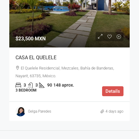
$23,500 MXN
CASA EL QUELELE
El Quelele Residencial, Mezcales, Bahía de Banderas,
Nayarit, 63735, México.
3
3
90
148 aprox.
3 BEDROOM
Details
Gelga Paredes
4 days ago