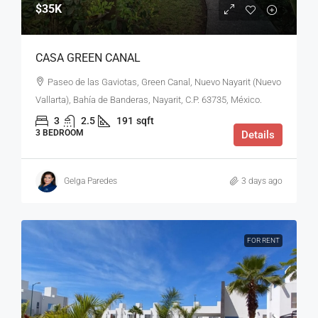
$35K
CASA GREEN CANAL
Paseo de las Gaviotas, Green Canal, Nuevo Nayarit (Nuevo
Vallarta), Bahía de Banderas, Nayarit, C.P. 63735, México.
3
2.5
191
sqft
3 BEDROOM
Details
Gelga Paredes
3 days ago
FOR RENT