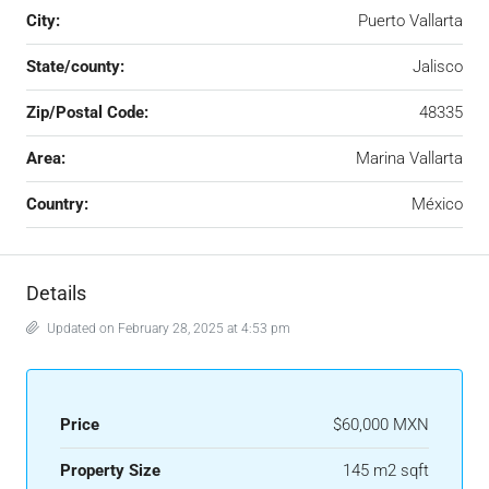
City:
Puerto Vallarta
State/county:
Jalisco
Zip/Postal Code:
48335
Area:
Marina Vallarta
Country:
México
Details
Updated on February 28, 2025 at 4:53 pm
Price
$60,000 MXN
Property Size
145 m2 sqft