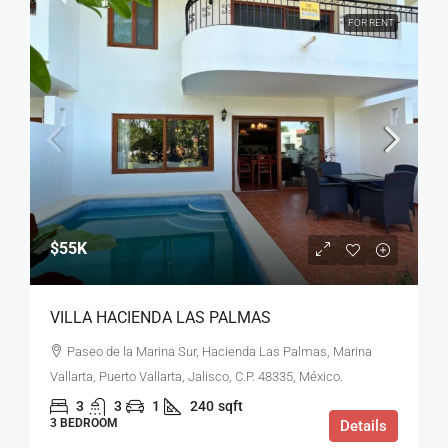
FOR RENT
$55K
VILLA HACIENDA LAS PALMAS
Paseo de la Marina Sur, Hacienda Las Palmas, Marina
Vallarta, Puerto Vallarta, Jalisco, C.P. 48335, México.
3
3
1
240
sqft
3 BEDROOM
Details