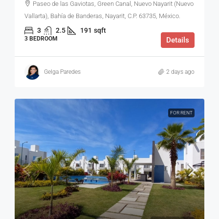
Paseo de las Gaviotas, Green Canal, Nuevo Nayarit (Nuevo
Vallarta), Bahía de Banderas, Nayarit, C.P. 63735, México.
3
2.5
191
sqft
3 BEDROOM
Details
Gelga Paredes
2 days ago
FOR RENT